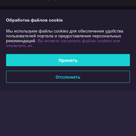
Отзывы о магазине
Обработка файлов cookie
У компании пока нет отзывов, добавьте первый
Мы используем файлы cookies для обеспечения удобства
пользователей портала и предоставления персональных
рекомендаций.
Вы можете настроить файлы cookies или
отключить их.
О нас
Принять
Контакты
Доставка и оплата
Отклонить
График работы
Полная версия сайта
Сайт создан на платформе Deal.by
Информация для покупателя