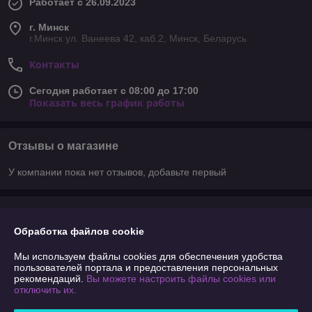
Работает с 26.09.2023
г. Минск
г.Минск ул. Ванеева 42, каб.2, Минск, Беларусь
Контакты
Сегодня работает с 08:00 до 17:00
Показать весь график работы
Отзывы о магазине
У компании пока нет отзывов, добавьте первый
О нас
Обработка файлов cookie
Контакты
Мы используем файлы cookies для обеспечения удобства
пользователей портала и предоставления персональных
Доставка и оплата
рекомендаций.
Вы можете настроить файлы cookies или
отключить их.
График работы